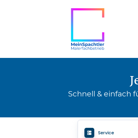
J
Schnell & einfach 
Service