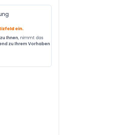
ung
izfeld ein.
 zu Ihnen
, nimmt das
end zu Ihrem Vorhaben