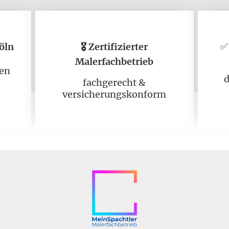
öln
🎖️ Zertifizierter
Malerfachbetrieb
ten
d
fachgerecht &
versicherungskonform